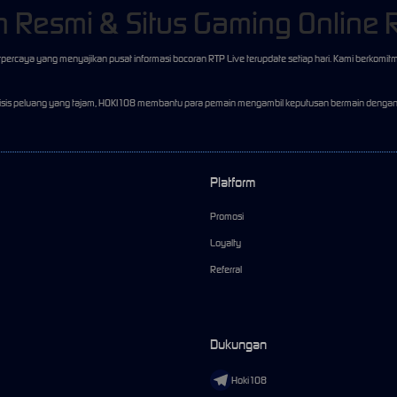
 Resmi & Situs Gaming Online R
erpercaya yang menyajikan pusat informasi bocoran RTP Live terupdate setiap hari. Kami berkomit
sis peluang yang tajam, HOKI108 membantu para pemain mengambil keputusan bermain dengan leb
Platform
Promosi
Loyalty
Referral
Dukungan
Hoki108