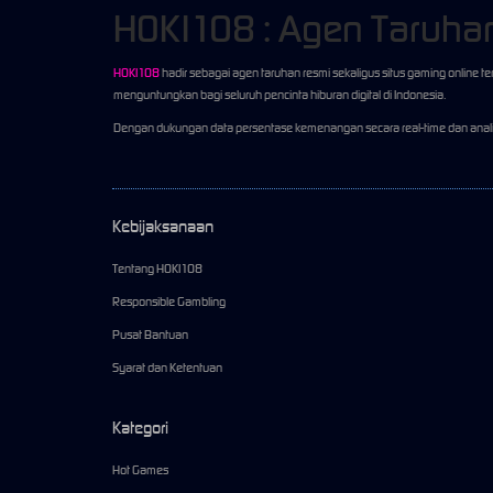
HOKI108 : Agen Taruhan
HOKI108
hadir sebagai agen taruhan resmi sekaligus situs gaming online t
menguntungkan bagi seluruh pencinta hiburan digital di Indonesia.
Dengan dukungan data persentase kemenangan secara real-time dan anali
Kebijaksanaan
Tentang HOKI108
Responsible Gambling
Pusat Bantuan
Syarat dan Ketentuan
Kategori
Hot Games