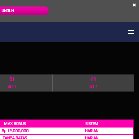
×
UNDUH
51
07
MENIT
DETIK
MAX BONUS
SISTEM
Rp 12,000,000
HARIAN
TANPA BATAS
HARIAN