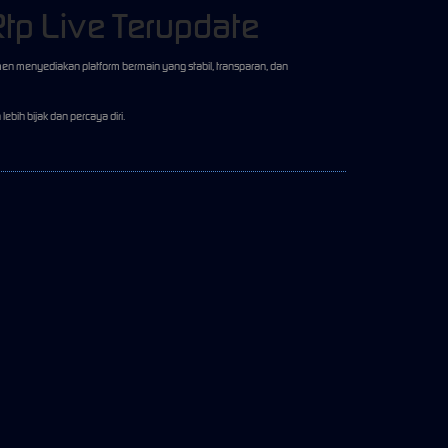
tp Live Terupdate
men menyediakan platform bermain yang stabil, transparan, dan
ih bijak dan percaya diri.