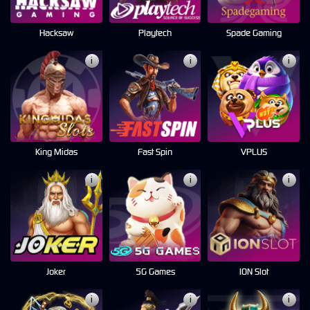
Hacksaw
Playtech
Spade Gaming
i
i
i
King Midas
Fast Spin
VPLUS
i
i
i
Joker
5G Games
ION Slot
i
i
i