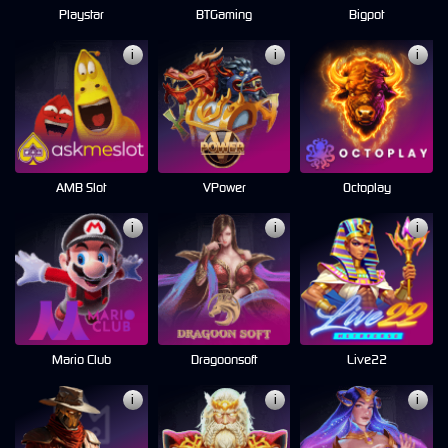
Playstar
BTGaming
Bigpot
i
i
i
AMB Slot
VPower
Octoplay
i
i
i
Mario Club
Dragoonsoft
Live22
i
i
i