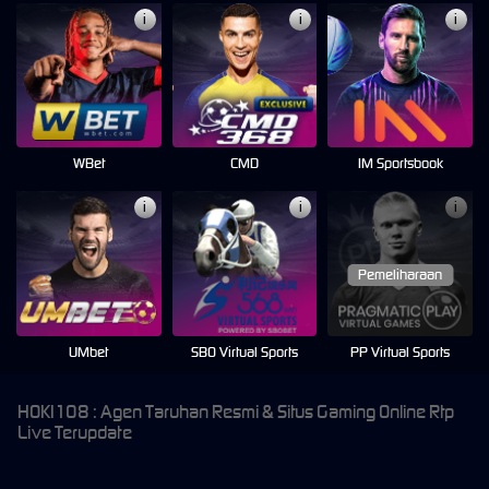
i
i
i
WBet
CMD
IM Sportsbook
i
i
i
UMbet
SBO Virtual Sports
PP Virtual Sports
HOKI108 : Agen Taruhan Resmi & Situs Gaming Online Rtp
Live Terupdate