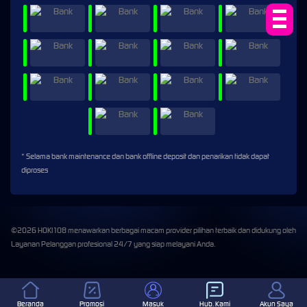
* Selama bank maintenance dan bank offline deposit dan penarikan tidak dapat
diproses
©2026 HOKI108 menawarkan berbagai macam provider pilihan terbaik dan didukung oleh
Layanan Pelanggan profesional 24/7 yang siap melayani Anda.
Beranda
Promosi
Masuk
Hub. Kami
Akun Saya