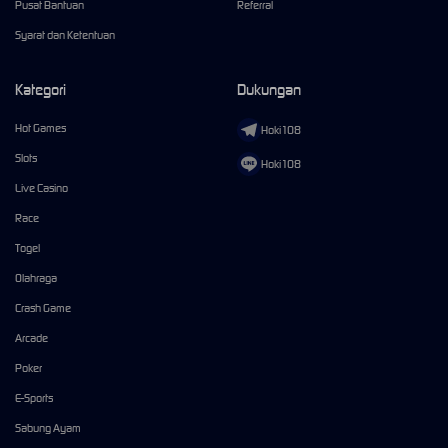
Pusat Bantuan
Referral
Syarat dan Ketentuan
Kategori
Dukungan
Hot Games
Hoki108
Slots
Hoki108
Live Casino
Race
Togel
Olahraga
Crash Game
Arcade
Poker
E-Sports
Sabung Ayam